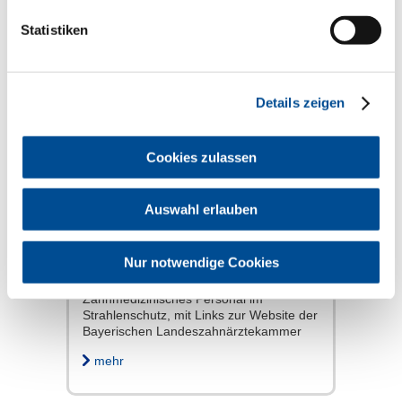
Statistiken
Strahlenschutz und
Röntgen
Details zeigen
Cookies zulassen
Auswahl erlauben
Nur notwendige Cookies
Informationen zu den Fachkunden für
Zahnärzte und Kenntnissen für
Zahnmedizinisches Personal im
Strahlenschutz, mit Links zur Website der
Bayerischen Landeszahnärztekammer
mehr