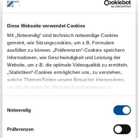
Ausführliche Informationen zum
Datenschutzrecht im
QM Online der
BLZK
(mit Login)
Diese Webseite verwendet Cookies
Mit „Notwendig“ sind technisch notwendige Cookies
gemeint, wie Sitzungscookies, um z.B. Formulare
ausfüllen zu können. „Präferenzen“-Cookies speichern
Hygiene
Informationen, wie Geschwindigkeit und Leistung der
Website, um z.B. die optimale Videoqualität zu ermitteln.
„Statistiken“-Cookies ermöglichen uns, zu verstehen,
welche Themen/Seiten unsere Besucher interessieren,
um das Angebot der Website darauf anpassen zu
können. Die Nutzer bleiben dabei anonym.
Einwilligungsauswahl
Notwendig
Infos zu Hygienemaßmaßnahmen in der
Zahnarztpraxis, mit Link zur Website der
Bayerischen Landeszahnärztekammer
Präferenzen
mehr