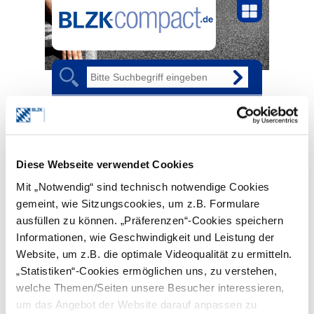
MENÜ
STARTSEITE
ANGESTELLTER ZAHNARZT
SCHWANGER ALS ANGESTELLTE ZAHNÄRZTIN
ANGSTELLT SCHWANGER: FORTZAHLUNG DES
Diese Webseite verwendet Cookies
ARBEITSENTGELTS
Mit „Notwendig“ sind technisch notwendige Cookies
gemeint, wie Sitzungscookies, um z.B. Formulare
Fortzahlung des
ausfüllen zu können. „Präferenzen“-Cookies speichern
Arbeitsentgelts
Informationen, wie Geschwindigkeit und Leistung der
„Eine Frau, die wegen eines
Website, um z.B. die optimale Videoqualität zu ermitteln.
Beschäftigungsverbots außerhalb der
„Statistiken“-Cookies ermöglichen uns, zu verstehen,
Schutzfristen vor oder nach der
welche Themen/Seiten unsere Besucher interessieren,
Entbindung teilweise oder gar nicht
beschäftigt werden darf, erhält von ihrem
um das Angebot der Website darauf anpassen zu