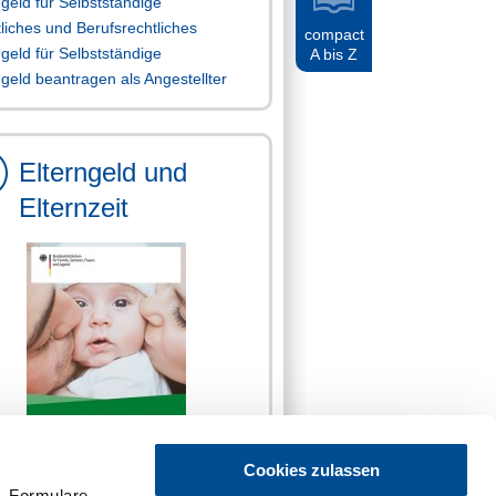
ngeld für Selbstständige
liches und Berufsrechtliches
compact
ngeld für Selbstständige
A bis Z
ngeld beantragen als Angestellter
Elterngeld und
Elternzeit
Cookies zulassen
hüre des Bundesministeriums für
. Formulare