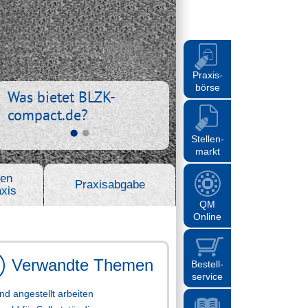
Praxis-
börse
Was bietet BLZK-
compact.de?
Stellen-
markt
en
Praxisabgabe
xis
QM
Online
Verwandte Themen
Bestell-
service
ind angestellt arbeiten