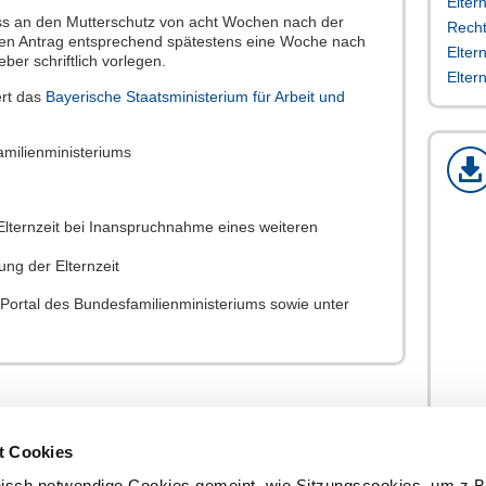
Elter
luss an den Mutterschutz von acht Wochen nach der
Recht
en Antrag entsprechend spätestens eine Woche nach
Elter
ber schriftlich vorlegen.
Elter
ert das
Bayerische Staatsministerium für Arbeit und
amilienministeriums
Elternzeit bei Inanspruchnahme eines weiteren
ung der Elternzeit
 Portal des Bundesfamilienministeriums sowie unter
t Cookies
Brosc
nisch notwendige Cookies gemeint, wie Sitzungscookies, um z.B