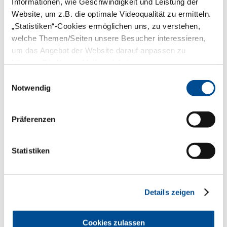
Informationen, wie Geschwindigkeit und Leistung der
Brand- und Explosionsschutz aus dem
Website, um z.B. die optimale Videoqualität zu ermitteln.
QM Online der BLZK, zur Schulung als
Branschutzhelfer inklusive FAQ-Liste und
„Statistiken“-Cookies ermöglichen uns, zu verstehen,
einer Broschüre der Genossenschaft
welche Themen/Seiten unsere Besucher interessieren,
mehr
um das Angebot der Website darauf anpassen zu
können. Die Nutzer bleiben dabei anonym.
Einwilligungsauswahl
Notwendig
EDV und IT
Präferenzen
Statistiken
Details zeigen
Datenschutz, sichere Anbindung und
Abrechnung – das sind die Stichworte bei
der Einrichtung einer EDV und IT in der
Zahnarztpraxis.
Cookies zulassen